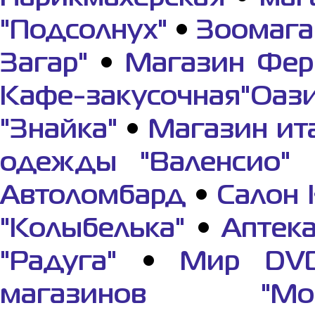
"Подсолнух"
•
Зоомага
Загар"
•
Магазин Фер
Кафе-закусочная"Оази
"Знайка"
•
Магазин ит
одежды "Валенсио"
Автоломбард
•
Салон 
"Колыбелька"
•
Аптек
"Радуга"
•
Мир DV
магазинов "Мор