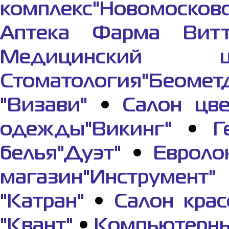
комплекс"Новомосков
Аптека Фарма Вит
Медицинский це
Стоматология"Беомет
"Визави"
•
Салон цве
одежды"Викинг"
•
Г
белья"Дуэт"
•
Евроло
магазин"Инструмент"
"Катран"
•
Салон крас
"Квант"
•
Компьютерны