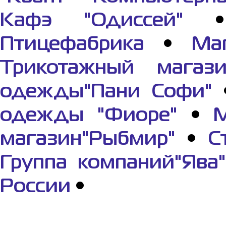
Кафэ "Одиссей"
Птицефабрика
•
Ма
Трикотажный магази
одежды"Пани Софи"
одежды "Фиоре"
•
М
магазин"Рыбмир"
•
С
Группа компаний"Ява"
России
•