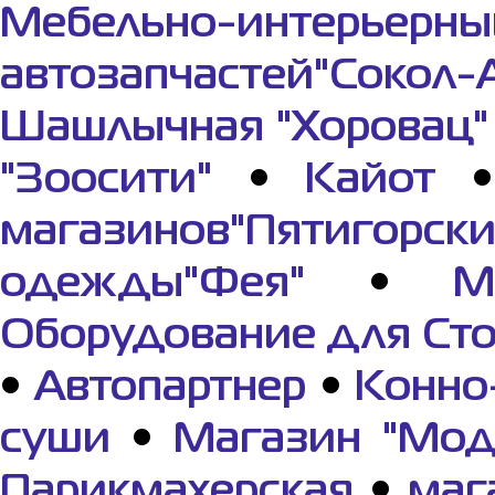
Мебельно-интерьерны
автозапчастей"Сокол-
Шашлычная "Хоровац"
"Зоосити"
•
Кайот
магазинов"Пятигорс
одежды"Фея"
•
М
Оборудование для Ст
•
Автопартнер
•
Конно
суши
•
Магазин "Мод
Парикмахерская
•
маг