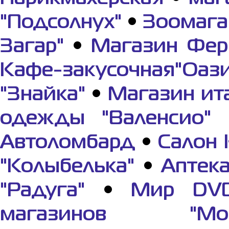
"Подсолнух"
•
Зоомага
Загар"
•
Магазин Фер
Кафе-закусочная"Оази
"Знайка"
•
Магазин ит
одежды "Валенсио"
Автоломбард
•
Салон 
"Колыбелька"
•
Аптек
"Радуга"
•
Мир DV
магазинов "Мор