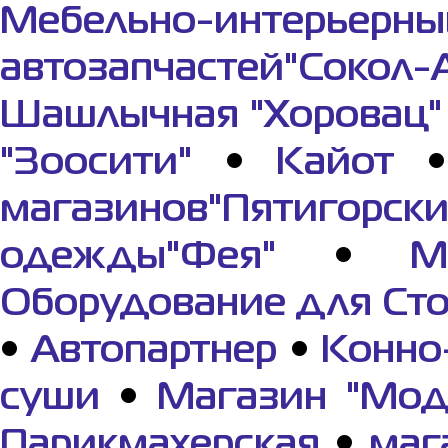
Мебельно-интерьерны
автозапчастей"Сокол-
Шашлычная "Хоровац"
"Зоосити"
•
Кайот
магазинов"Пятигорс
одежды"Фея"
•
М
Оборудование для Ст
•
Автопартнер
•
Конно
суши
•
Магазин "Мод
Парикмахерская
•
маг