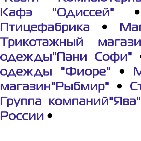
Кафэ "Одиссей"
Птицефабрика
•
Ма
Трикотажный магази
одежды"Пани Софи"
одежды "Фиоре"
•
М
магазин"Рыбмир"
•
С
Группа компаний"Ява"
России
•