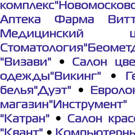
комплекс"Новомосков
Аптека Фарма Вит
Медицинский це
Стоматология"Беомет
"Визави"
•
Салон цве
одежды"Викинг"
•
Г
белья"Дуэт"
•
Евроло
магазин"Инструмент"
"Катран"
•
Салон крас
"Квант"
•
Компьютерны