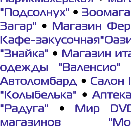
"Подсолнух"
•
Зоомага
Загар"
•
Магазин Фер
Кафе-закусочная"Оази
"Знайка"
•
Магазин ит
одежды "Валенсио"
Автоломбард
•
Салон 
"Колыбелька"
•
Аптек
"Радуга"
•
Мир DV
магазинов "Мор