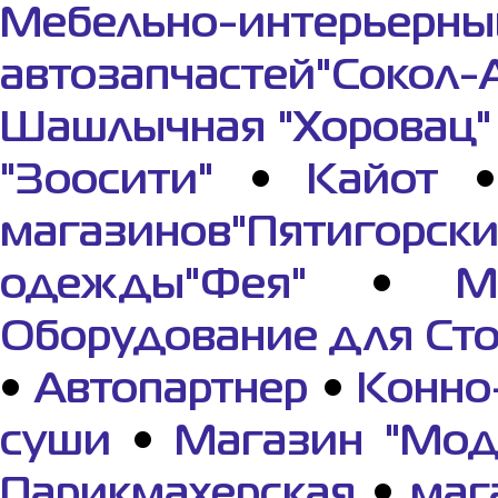
Мебельно-интерьерны
автозапчастей"Сокол-
Шашлычная "Хоровац"
"Зоосити"
•
Кайот
магазинов"Пятигорс
одежды"Фея"
•
М
Оборудование для Ст
•
Автопартнер
•
Конно
суши
•
Магазин "Мод
Парикмахерская
•
маг