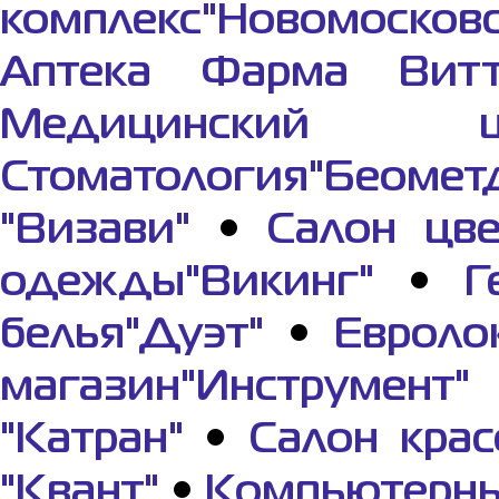
комплекс"Новомосков
Аптека Фарма Вит
Медицинский це
Стоматология"Беомет
"Визави"
•
Салон цве
одежды"Викинг"
•
Г
белья"Дуэт"
•
Евроло
магазин"Инструмент"
"Катран"
•
Салон крас
"Квант"
•
Компьютерны