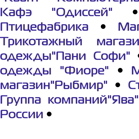
Кафэ "Одиссей"
Птицефабрика
•
Ма
Трикотажный магази
одежды"Пани Софи"
одежды "Фиоре"
•
М
магазин"Рыбмир"
•
С
Группа компаний"Ява"
России
•