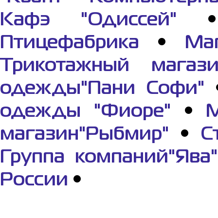
Кафэ "Одиссей"
Птицефабрика
•
Ма
Трикотажный магази
одежды"Пани Софи"
одежды "Фиоре"
•
М
магазин"Рыбмир"
•
С
Группа компаний"Ява"
России
•