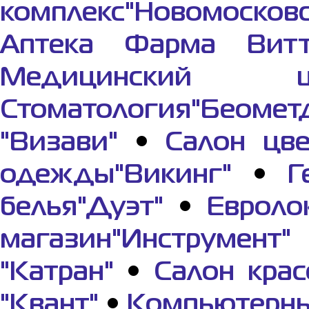
комплекс"Новомосков
Аптека Фарма Вит
Медицинский це
Стоматология"Беомет
"Визави"
•
Салон цве
одежды"Викинг"
•
Г
белья"Дуэт"
•
Евроло
магазин"Инструмент"
"Катран"
•
Салон крас
"Квант"
•
Компьютерны