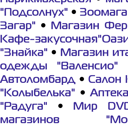
"Подсолнух"
•
Зоомага
Загар"
•
Магазин Фер
Кафе-закусочная"Оази
"Знайка"
•
Магазин ит
одежды "Валенсио"
Автоломбард
•
Салон 
"Колыбелька"
•
Аптек
"Радуга"
•
Мир DV
магазинов "Мор