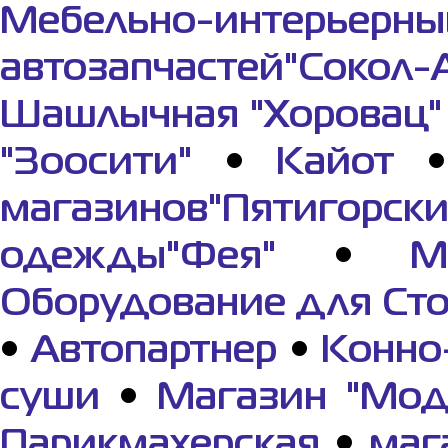
Мебельно-интерьерны
автозапчастей"Сокол-
Шашлычная "Хоровац"
"Зоосити"
•
Кайот
магазинов"Пятигорс
одежды"Фея"
•
М
Оборудование для Ст
•
Автопартнер
•
Конно
суши
•
Магазин "Мод
Парикмахерская
•
маг