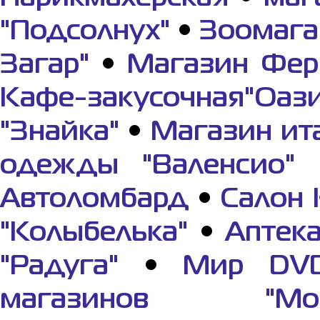
"Подсолнух"
•
Зоомага
Загар"
•
Магазин Фер
Кафе-закусочная"Оази
"Знайка"
•
Магазин ит
одежды "Валенсио"
Автоломбард
•
Салон 
"Колыбелька"
•
Аптек
"Радуга"
•
Мир DV
магазинов "Мор