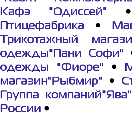
Кафэ "Одиссей"
Птицефабрика
•
Ма
Трикотажный магази
одежды"Пани Софи"
одежды "Фиоре"
•
М
магазин"Рыбмир"
•
С
Группа компаний"Ява"
России
•