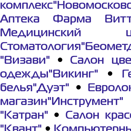
комплекс"Новомосков
Аптека Фарма Вит
Медицинский це
Стоматология"Беомет
"Визави"
•
Салон цве
одежды"Викинг"
•
Г
белья"Дуэт"
•
Евроло
магазин"Инструмент"
"Катран"
•
Салон крас
"Квант"
•
Компьютерны