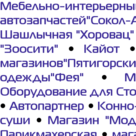
Мебельно-интерьерны
автозапчастей"Сокол-
Шашлычная "Хоровац"
"Зоосити"
•
Кайот
магазинов"Пятигорс
одежды"Фея"
•
М
Оборудование для Ст
•
Автопартнер
•
Конно
суши
•
Магазин "Мод
Парикмахерская
•
маг