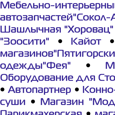
Мебельно-интерьерны
автозапчастей"Сокол-
Шашлычная "Хоровац"
"Зоосити"
•
Кайот
магазинов"Пятигорс
одежды"Фея"
•
М
Оборудование для Ст
•
Автопартнер
•
Конно
суши
•
Магазин "Мод
Парикмахерская
•
маг