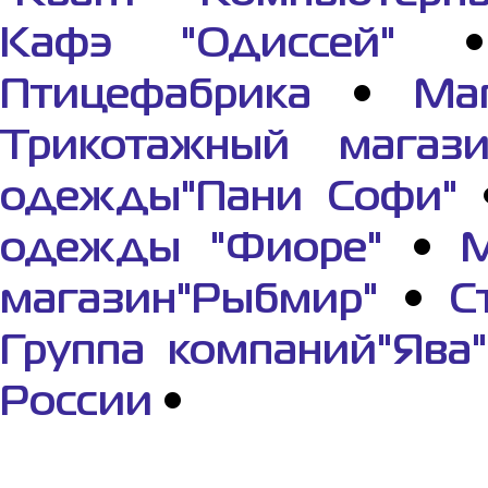
Кафэ "Одиссей"
Птицефабрика
•
Ма
Трикотажный магази
одежды"Пани Софи"
одежды "Фиоре"
•
М
магазин"Рыбмир"
•
С
Группа компаний"Ява"
России
•