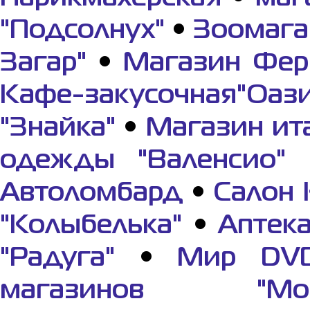
"Подсолнух"
•
Зоомага
Загар"
•
Магазин Фер
Кафе-закусочная"Оази
"Знайка"
•
Магазин ит
одежды "Валенсио"
Автоломбард
•
Салон 
"Колыбелька"
•
Аптек
"Радуга"
•
Мир DV
магазинов "Мор