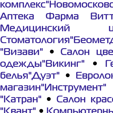
комплекс"Новомосков
Аптека Фарма Вит
Медицинский це
Стоматология"Беомет
"Визави"
•
Салон цве
одежды"Викинг"
•
Г
белья"Дуэт"
•
Евроло
магазин"Инструмент"
"Катран"
•
Салон крас
"Квант"
•
Компьютерны