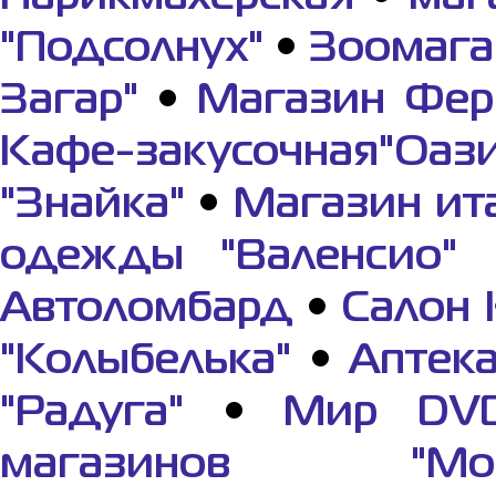
"Подсолнух"
•
Зоомага
Загар"
•
Магазин Фер
Кафе-закусочная"Оази
"Знайка"
•
Магазин ит
одежды "Валенсио"
Автоломбард
•
Салон 
"Колыбелька"
•
Аптек
"Радуга"
•
Мир DV
магазинов "Мор