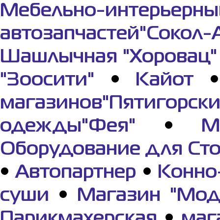
Мебельно-интерьерны
автозапчастей"Сокол-
Шашлычная "Хоровац"
"Зоосити"
•
Кайот
магазинов"Пятигорс
одежды"Фея"
•
М
Оборудование для Ст
•
Автопартнер
•
Конно
суши
•
Магазин "Мод
Парикмахерская
•
маг