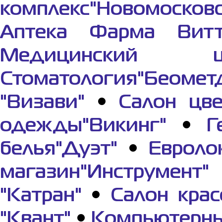
комплекс"Новомосков
Аптека Фарма Вит
Медицинский це
Стоматология"Беомет
"Визави"
•
Салон цве
одежды"Викинг"
•
Г
белья"Дуэт"
•
Евроло
магазин"Инструмент"
"Катран"
•
Салон крас
"Квант"
•
Компьютерны