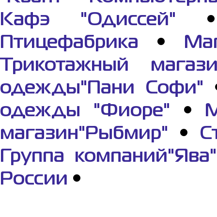
Кафэ "Одиссей"
Птицефабрика
•
Ма
Трикотажный магази
одежды"Пани Софи"
одежды "Фиоре"
•
М
магазин"Рыбмир"
•
С
Группа компаний"Ява"
России
•