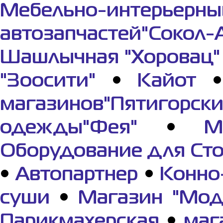
Мебельно-интерьерны
автозапчастей"Сокол-
Шашлычная "Хоровац"
"Зоосити"
•
Кайот
магазинов"Пятигорс
одежды"Фея"
•
М
Оборудование для Ст
•
Автопартнер
•
Конно
суши
•
Магазин "Мод
Парикмахерская
•
маг