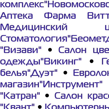
комплекс"Новомосков
Аптека Фарма Вит
Медицинский це
Стоматология"Беомет
"Визави"
•
Салон цве
одежды"Викинг"
•
Г
белья"Дуэт"
•
Евроло
магазин"Инструмент"
"Катран"
•
Салон крас
"Квант"
•
Компьютерны