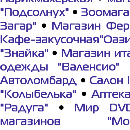
"Подсолнух"
•
Зоомага
Загар"
•
Магазин Фер
Кафе-закусочная"Оази
"Знайка"
•
Магазин ит
одежды "Валенсио"
Автоломбард
•
Салон 
"Колыбелька"
•
Аптек
"Радуга"
•
Мир DV
магазинов "Мор