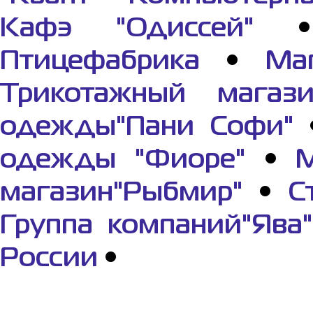
Кафэ "Одиссей"
Птицефабрика
•
Ма
Трикотажный магази
одежды"Пани Софи"
одежды "Фиоре"
•
М
магазин"Рыбмир"
•
С
Группа компаний"Ява"
России
•