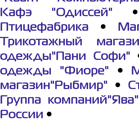
Кафэ "Одиссей"
Птицефабрика
•
Ма
Трикотажный магази
одежды"Пани Софи"
одежды "Фиоре"
•
М
магазин"Рыбмир"
•
С
Группа компаний"Ява"
России
•