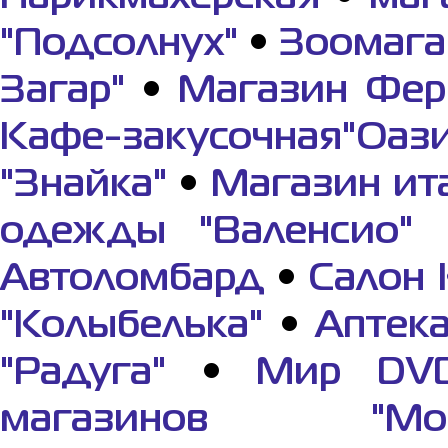
"Подсолнух"
•
Зоомага
Загар"
•
Магазин Фер
Кафе-закусочная"Оази
"Знайка"
•
Магазин ит
одежды "Валенсио"
Автоломбард
•
Салон 
"Колыбелька"
•
Аптек
"Радуга"
•
Мир DV
магазинов "Мор