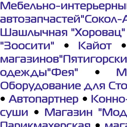
Мебельно-интерьерны
автозапчастей"Сокол-
Шашлычная "Хоровац"
"Зоосити"
•
Кайот
магазинов"Пятигорс
одежды"Фея"
•
М
Оборудование для Ст
•
Автопартнер
•
Конно
суши
•
Магазин "Мод
Парикмахерская
•
маг