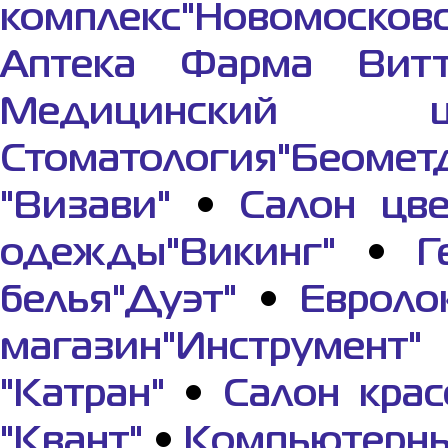
комплекс"Новомосков
Аптека Фарма Вит
Медицинский це
Стоматология"Беомет
"Визави"
•
Салон цве
одежды"Викинг"
•
Г
белья"Дуэт"
•
Евроло
магазин"Инструмент"
"Катран"
•
Салон крас
"Квант"
•
Компьютерны