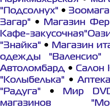
"Подсолнух"
•
Зоомага
Загар"
•
Магазин Фер
Кафе-закусочная"Оази
"Знайка"
•
Магазин ит
одежды "Валенсио"
Автоломбард
•
Салон 
"Колыбелька"
•
Аптек
"Радуга"
•
Мир DV
магазинов "Мор