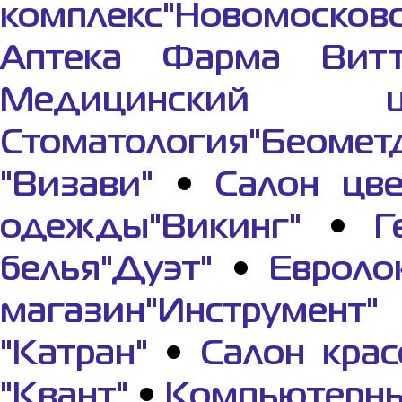
комплекс"Новомосков
Аптека Фарма Вит
Медицинский це
Стоматология"Беомет
"Визави"
•
Салон цве
одежды"Викинг"
•
Г
белья"Дуэт"
•
Евроло
магазин"Инструмент"
"Катран"
•
Салон крас
"Квант"
•
Компьютерны