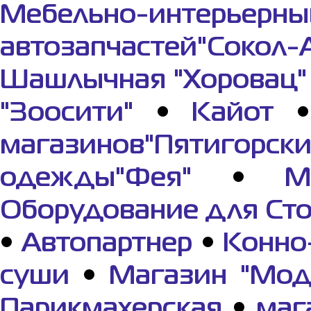
Мебельно-интерьерны
автозапчастей"Сокол-
Шашлычная "Хоровац"
"Зоосити"
•
Кайот
магазинов"Пятигорс
одежды"Фея"
•
М
Оборудование для Ст
•
Автопартнер
•
Конно
суши
•
Магазин "Мод
Парикмахерская
•
маг