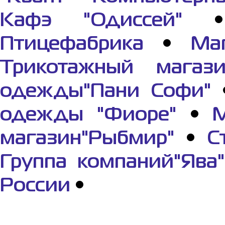
Кафэ "Одиссей"
Птицефабрика
•
Ма
Трикотажный магази
одежды"Пани Софи"
одежды "Фиоре"
•
М
магазин"Рыбмир"
•
С
Группа компаний"Ява"
России
•